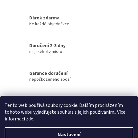
v
l
á
Dárek zdarma
d
Ke každé objednávce
a
c
í
Doručení 2-3 dny
p
na jakékoliv místo
r
v
k
y
Garance doručení
v
nepoškozeného zboží
ý
p
i
Z
s
á
u
Tento web používá soubory cookie. Dalším procházením
p
tohoto webu vyjadřujete souhlas s jejich používáním.. Více
a
informací
zde
.
t
í
Nastavení
Vytvořil Shoptet