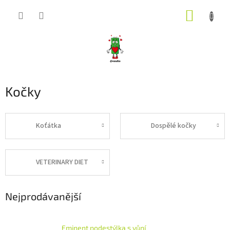
Přejít
NÁKUP
na
obsah
KOŠÍK
Kočky
Koťátka
Dospělé kočky
VETERINARY DIET
Nejprodávanější
Eminent podestýlka s vůní