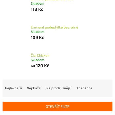
Skladem
118 Kč
Eminent podestýlka bez vůně
Skladem
109 Kč
Čici Chicken
Skladem
120 Kč
od
Ř
a
Nejlevnější
Nejdražší
Nejprodávanější
Abecedně
z
e
n
OTEVŘÍT FILTR
í