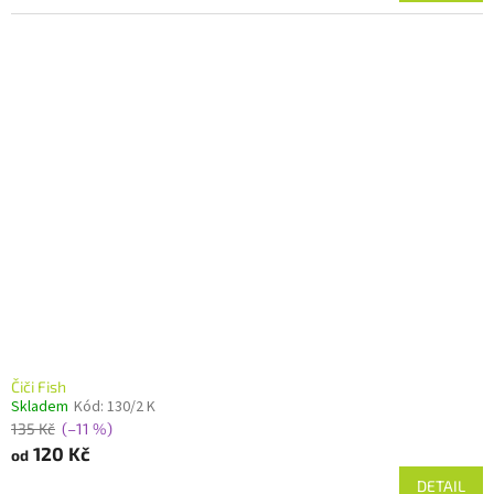
Čiči Fish
Skladem
Kód:
130/2 K
135 Kč
(–11 %)
120 Kč
od
DETAIL