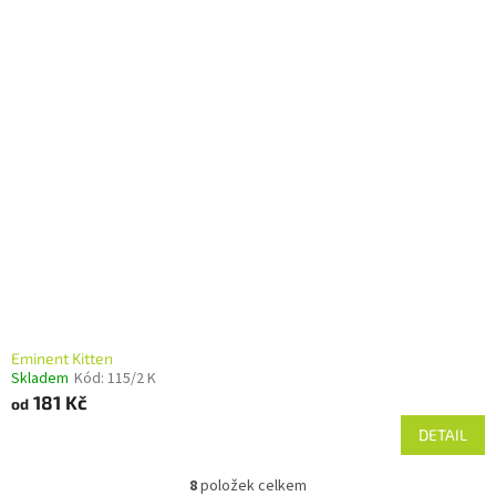
Eminent Kitten
Skladem
Kód:
115/2 K
181 Kč
od
DETAIL
8
položek celkem
O