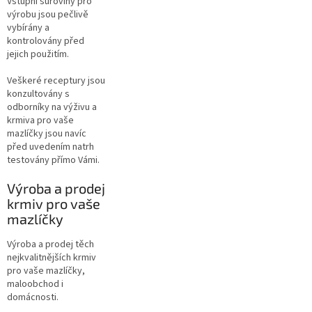
Vstupní suroviny pro
výrobu jsou pečlivě
vybírány a
kontrolovány před
jejich použitím.
Veškeré receptury jsou
konzultovány s
odborníky na výživu a
krmiva pro vaše
mazlíčky jsou navíc
před uvedením natrh
testovány přímo Vámi.
Výroba a prodej
krmiv pro vaše
mazlíčky
Výroba a prodej těch
nejkvalitnějších krmiv
pro vaše mazlíčky,
maloobchod i
domácnosti.