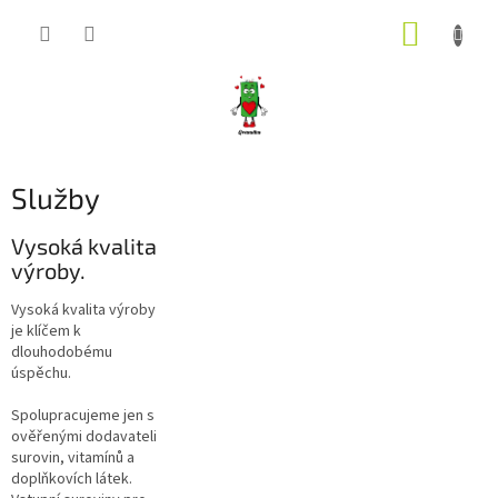
Přejít
NÁKUP
na
obsah
KOŠÍK
Služby
Vysoká kvalita
výroby.
Vysoká kvalita výroby
je klíčem k
dlouhodobému
úspěchu.
Spolupracujeme jen s
ověřenými dodavateli
surovin, vitamínů a
doplňkovích látek.