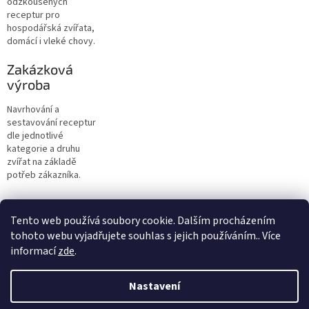
odzkoušených
receptur pro
hospodářská zvířata,
domácí i vleké chovy.
Zakázková
výroba
Navrhování a
sestavování receptur
dle jednotlivé
kategorie a druhu
zvířat na základě
potřeb zákazníka.
Z
á
Tento web používá soubory cookie. Dalším procházením
p
tohoto webu vyjadřujete souhlas s jejich používáním.. Více
a
informací
zde
.
t
í
Nastavení
Vytvořil Shoptet