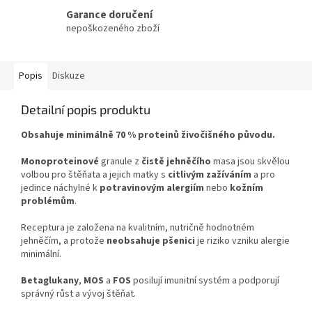
Garance doručení
nepoškozeného zboží
Popis
Diskuze
Detailní popis produktu
Obsahuje minimálně 70 % proteinů živočišného původu.
Monoproteinové
granule z
čistě jehněčího
masa jsou skvělou
volbou pro štěňata a jejich matky s
citlivým zažíváním
a pro
jedince náchylné k
potravinovým alergiím
nebo
kožním
problémům
.
Receptura je založena na kvalitním, nutričně hodnotném
jehněčím, a protože
neobsahuje pšenici
je riziko vzniku alergie
minimální.
Betaglukany
,
MOS
a
FOS
posilují imunitní systém a podporují
správný růst a vývoj štěňat.