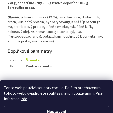
270 g jehněčí moučky
v 1 kg krmiva odpovídá
1005 g
čerstvého masa.
Složení
:
jehněčí moučka (27 %)
, rýže, kukuřice, drůbeží tuk,
hrách, kukuřičný protein,
hydrolyzovaný jehněčí protein (2
%)
, bramborový protein, lněné semínko, kukuřičné klíčky,
kokosový olej, MOS (mannanoligosacharidy), FOS
(fruktooligosacharidy), betaglukany, doplňkové látky (vitaminy,
stopové prvky, aminokyseliny).
Doplňkové parametry
Kategorie
:
Štěňata
EAN
:
Zvolte variantu
Z
á
Tento web používá soubory cookie. Dalším procházením
p
tohoto webu vyjadřujete souhlas s jejich používáním.. Více
a
informací
zde
.
t
í
Nastavení