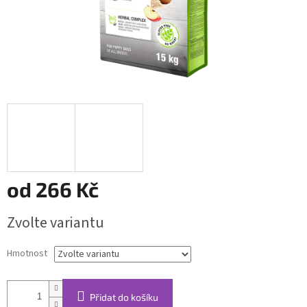
od
266 Kč
Měrná
Zvolte variantu
cena:
Hmotnost
Přidat do košíku