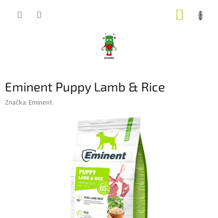
Přejít
NÁKUP
na
obsah
KOŠÍK
Eminent Puppy Lamb & Rice
Značka:
Eminent