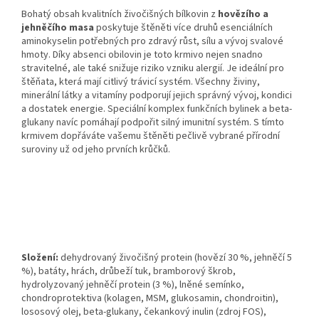
Bohatý obsah kvalitních živočišných bílkovin z
hovězího a
jehněčího masa
poskytuje štěněti více druhů esenciálních
aminokyselin potřeb­ných pro zdravý růst, sílu a vývoj svalové
hmoty. Díky absenci obi­lovin je toto krmivo nejen snadno
stravitelné, ale také snižuje riziko vzniku alergií. Je ideální pro
štěňata, která mají citlivý trávicí systém. Všechny živiny,
minerální látky a vitamíny podporují jejich správný vývoj, kondici
a dostatek energie. Speciální komplex funkčních bylinek a beta-
glukany navíc pomáhají podpořit silný imunitní systém. S tímto
krmivem dopřáváte vašemu štěněti pečlivě vybrané přírodní
suroviny už od jeho prvních krůčků.
Složení:
dehydrovaný živočišný protein (hovězí 30 %, jehněčí 5
%), batáty, hrách, drůbeží tuk, bramborový škrob,
hydrolyzovaný jehněčí protein (3 %), lněné semínko,
chondroprotektiva (kolagen, MSM, glukosamin, chondroitin),
lososový olej, beta-glukany, čekankový inulin (zdroj FOS),