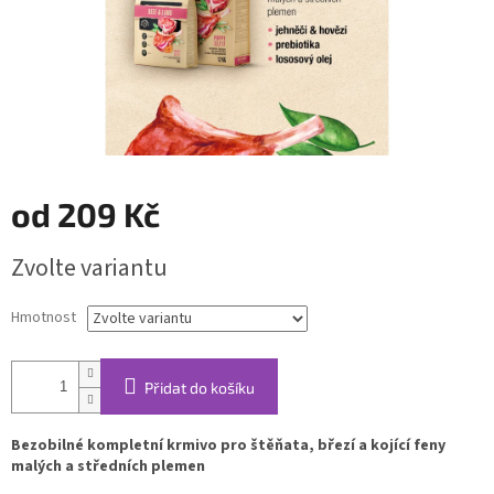
od
209 Kč
Měrná
Zvolte variantu
cena:
Hmotnost
Přidat do košíku
Bezobilné kompletní
krmivo pro štěňata, březí a kojící feny
malých a středních plemen