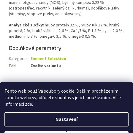
mannanoligosacharidy (MOS), bylinný komplex 0,22 %
(ostropestřec, rakytník, zelený čaj, kurkuma), doplňkové látky
(vitaminy, stopové prvky, aminokyseliny).
Analytické složky:
hrubý protein 32 %, hrubý tuk 17 %, hrubý
popel 8,2 %, hrubá vláknina 2,6 %, Ca 1,7 %, P 1,1 %, lysin 2,0 %,
methionin 0,7 %, omega-6 3,5 %, omega-3 0,5 %.
Doplňkové parametry
Kategorie
:
Eminent Selection
EAN
:
Zvolte variantu
Z
á
Tento web používá soubory cookie. Dalším procházením
p
tohoto webu vyjadřujete souhlas s jejich používáním.. Více
a
informací
zde
.
t
í
Nastavení
Vytvořil Shoptet