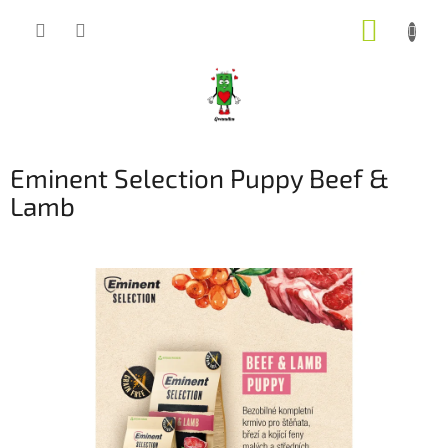
Přejít
NÁKUP
na
obsah
KOŠÍK
Eminent Selection Puppy Beef &
Lamb