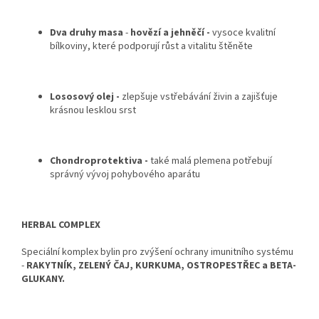
Dva druhy masa
-
hovězí a jehněčí
-
vysoce kvalitní
bílkoviny, které podporují růst a vitalitu štěněte
Lososový olej -
zlepšuje vstřebávání živin a zajišťuje
krásnou lesklou srst
Chondroprotektiva -
také malá plemena potřebují
správný vývoj pohybového aparátu
HERBAL COMPLEX
Speciální komplex bylin pro zvýšení ochrany imunitního systému
-
RAKYTNÍK, ZELENÝ ČAJ, KURKUMA, OSTROPESTŘEC a BETA-
GLUKANY.