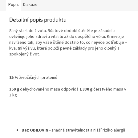
Popis
Diskuze
Detailní popis produktu
Silný start do života. Růstové období štěněte je zásadní a
ovlivňuje jeho zdraví a vitalitu až do dospělého věku. Krmivo je
navrženo tak, aby vaše štěně dostalo to, co nejvíce potřebuje –
kvalitní výživu, která položí pevné základy pro jeho dlouhý a
spokojený život.
85 %
živočišných proteinů
350 g
dehydrovaného masa odpovídá
1 330 g
čerstvého masa v
1 kg
Bez OBILOVIN
- snadná stravitelnost a nižší riziko alergií